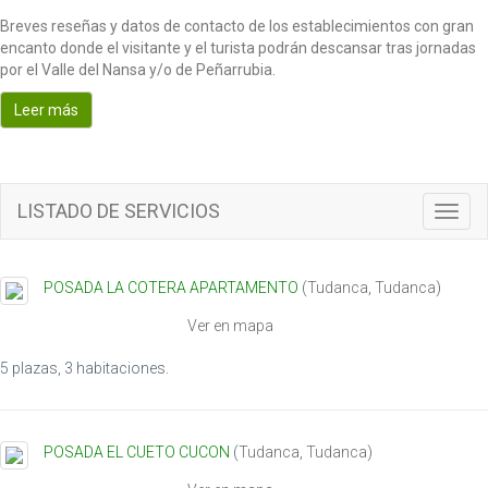
Breves reseñas y datos de contacto de los establecimientos con gran
encanto donde el visitante y el turista podrán descansar tras jornadas
por el Valle del Nansa y/o de Peñarrubia.
Leer más
LISTADO DE SERVICIOS
T
o
g
g
POSADA LA COTERA APARTAMENTO
(
Tudanca
,
Tudanca
)
l
e
Ver en mapa
n
a
5 plazas, 3 habitaciones.
v
i
g
POSADA EL CUETO CUCON
(
Tudanca
,
Tudanca
)
a
t