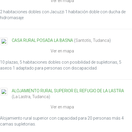
Ver en mapa
i
o
2 habitaciones dobles con Jacuzzi 1 habitación doble con ducha de
n
hidromasaje
CASA RURAL POSADA LA BASNA
(
Santotís
,
Tudanca
)
Ver en mapa
10 plazas, 5 habitaciones dobles con posibilidad de supletorias, 5
aseos 1 adaptado para personas con discapacidad.
ALOJAMIENTO RURAL SUPERIOR EL REFUGIO DE LA LASTRA
(
La Lastra
,
Tudanca
)
Ver en mapa
Alojamiento rural superior con capacidad para 20 personas más 4
camas supletorias.