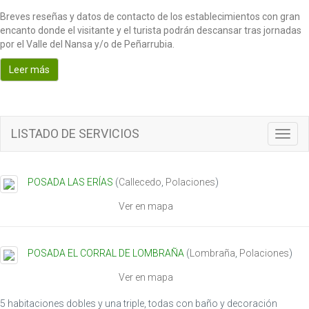
Breves reseñas y datos de contacto de los establecimientos con gran
encanto donde el visitante y el turista podrán descansar tras jornadas
por el Valle del Nansa y/o de Peñarrubia.
Leer más
LISTADO DE SERVICIOS
T
o
g
g
POSADA LAS ERÍAS
(
Callecedo
,
Polaciones
)
l
e
Ver en mapa
n
a
v
POSADA EL CORRAL DE LOMBRAÑA
(
Lombraña
,
Polaciones
)
i
g
Ver en mapa
a
t
5 habitaciones dobles y una triple, todas con baño y decoración