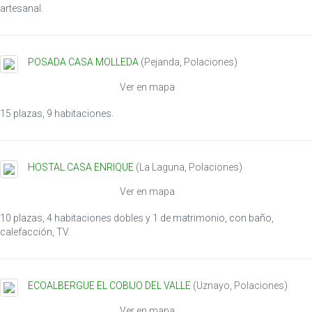
i
artesanal.
o
n
POSADA CASA MOLLEDA
(
Pejanda
,
Polaciones
)
Ver en mapa
15 plazas, 9 habitaciones.
HOSTAL CASA ENRIQUE
(
La Laguna
,
Polaciones
)
Ver en mapa
10 plazas, 4 habitaciones dobles y 1 de matrimonio, con baño,
calefacción, TV.
ECOALBERGUE EL COBIJO DEL VALLE
(
Uznayo
,
Polaciones
)
Ver en mapa