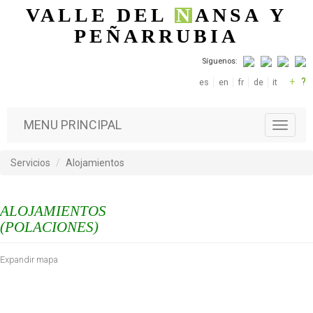
Pasar al contenido principal
VALLE DEL
N
ANSA
Y
PEÑARRUBIA
Síguenos:
+
?
es
en
fr
de
it
MENU PRINCIPAL
T
o
g
Servicios
Alojamientos
g
l
e
ALOJAMIENTOS
n
a
(POLACIONES)
v
i
Expandir mapa
g
a
t
i