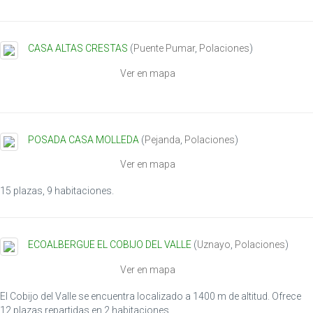
i
o
n
CASA ALTAS CRESTAS
(
Puente Pumar
,
Polaciones
)
Ver en mapa
POSADA CASA MOLLEDA
(
Pejanda
,
Polaciones
)
Ver en mapa
15 plazas, 9 habitaciones.
ECOALBERGUE EL COBIJO DEL VALLE
(
Uznayo
,
Polaciones
)
Ver en mapa
El Cobijo del Valle se encuentra localizado a 1400 m de altitud. Ofrece
12 plazas repartidas en 2 habitaciones .