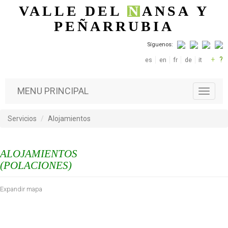
Pasar al contenido principal
VALLE DEL
N
ANSA
Y
PEÑARRUBIA
Síguenos:
+
?
es
en
fr
de
it
MENU PRINCIPAL
T
o
g
Servicios
Alojamientos
g
l
e
ALOJAMIENTOS
n
a
(POLACIONES)
v
i
Expandir mapa
g
a
t
i