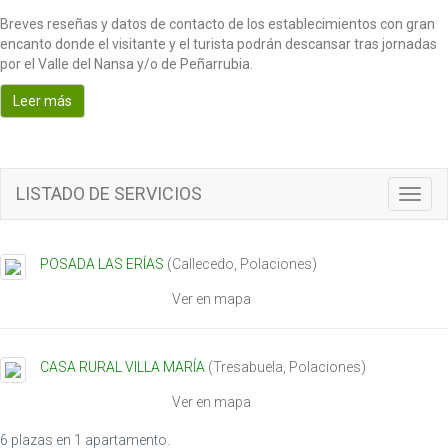
Breves reseñas y datos de contacto de los establecimientos con gran
encanto donde el visitante y el turista podrán descansar tras jornadas
por el Valle del Nansa y/o de Peñarrubia.
Leer más
LISTADO DE SERVICIOS
T
o
g
g
POSADA LAS ERÍAS
(
Callecedo
,
Polaciones
)
l
e
Ver en mapa
n
a
v
CASA RURAL VILLA MARÍA
(
Tresabuela
,
Polaciones
)
i
g
Ver en mapa
a
t
6 plazas en 1 apartamento.