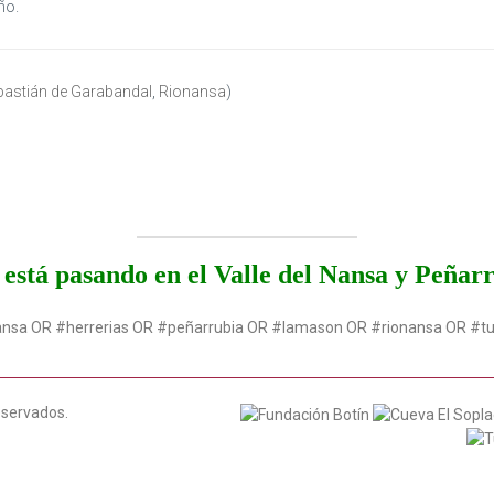
ño.
bastián de Garabandal
,
Rionansa
)
está pasando en el Valle del Nansa y Peñar
ansa OR #herrerias OR #peñarrubia OR #lamason OR #rionansa OR #t
eservados.