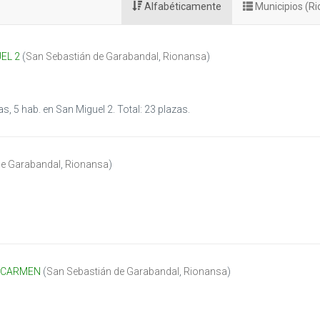
Alfabéticamente
Municipios (R
EL 2
(
San Sebastián de Garabandal
,
Rionansa
)
s, 5 hab. en San Miguel 2. Total: 23 plazas.
de Garabandal
,
Rionansa
)
L CARMEN
(
San Sebastián de Garabandal
,
Rionansa
)