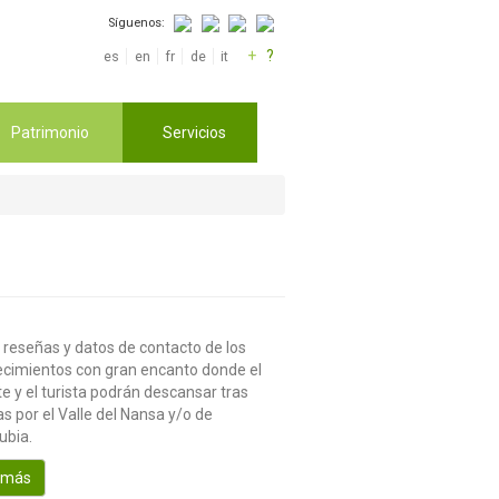
Síguenos:
+
?
es
en
fr
de
it
Patrimonio
Servicios
 reseñas y datos de contacto de los
ecimientos con gran encanto donde el
te y el turista podrán descansar tras
s por el Valle del Nansa y/o de
ubia.
 más