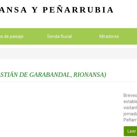
Pasar al contenido principal
ANSA
Y PEÑARRUBIA
ios de paisaje
Senda fluvial
Miradores
STIÁN DE GARABANDAL, RIONANSA)
Breves
establ
visitan
jornada
Peñarr
Leer