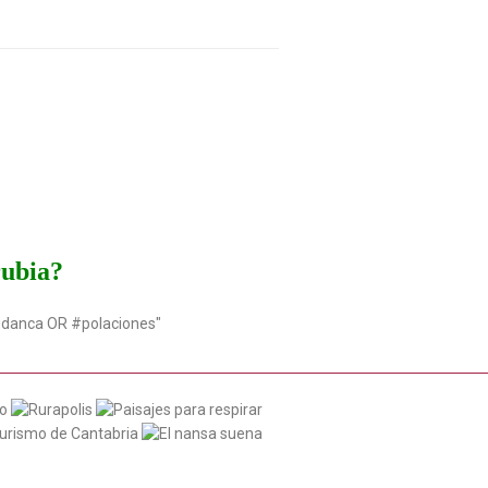
rubia?
udanca OR #polaciones"