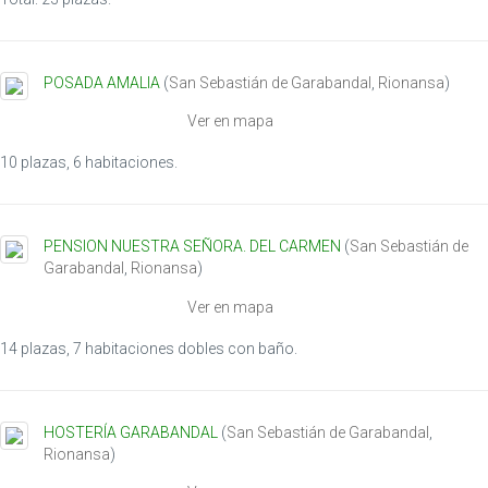
g
a
t
POSADA AMALIA
(
San Sebastián de Garabandal
,
Rionansa
)
i
o
Ver en mapa
n
10 plazas, 6 habitaciones.
PENSION NUESTRA SEÑORA. DEL CARMEN
(
San Sebastián de
Garabandal
,
Rionansa
)
Ver en mapa
14 plazas, 7 habitaciones dobles con baño.
HOSTERÍA GARABANDAL
(
San Sebastián de Garabandal
,
Rionansa
)