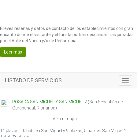
Breves reseñas y datos de contacto de los establecimientos con gran
encanto donde el visitante y el turista podrán descansar tras jornadas
por el Valle del Nansa y/o de Peñarrubia.
Leer más
LISTADO DE SERVICIOS
T
o
g
g
POSADA SAN MIGUEL Y SAN MIGUEL 2
(
San Sebastián de
l
Garabandal
,
Rionansa
)
e
n
Ver en mapa
a
v
14 plazas, 10 hab. en San Miguel y 9 plazas, 5 hab. en San Miguel 2.
i
Total: 23 plazas.