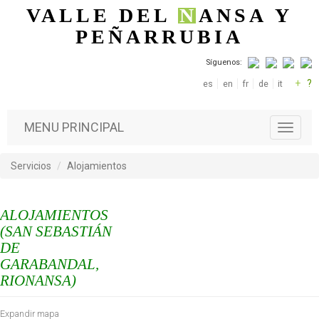
Pasar al contenido principal
VALLE DEL
N
ANSA
Y
PEÑARRUBIA
Síguenos:
+
?
es
en
fr
de
it
MENU PRINCIPAL
T
o
g
Servicios
Alojamientos
g
l
e
ALOJAMIENTOS
n
a
(SAN SEBASTIÁN
v
DE
i
GARABANDAL,
g
RIONANSA)
a
t
i
Expandir mapa