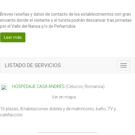
Breves reseñas y datos de contacto de los establecimientos con gran
encanto donde el visitante y el turista podrán descansar tras jornadas
por el Valle del Nansa y/o de Peñarrubia.
Leer más
LISTADO DE SERVICIOS
T
o
g
g
HOSPEDAJE CASA ANDRÉS
(
Celucos
,
Rionansa
)
l
e
Ver en mapa
n
a
16 plazas, 8 habitaciones dobles y de matrimonio, baño, TV y
v
calefacción.
i
g
a