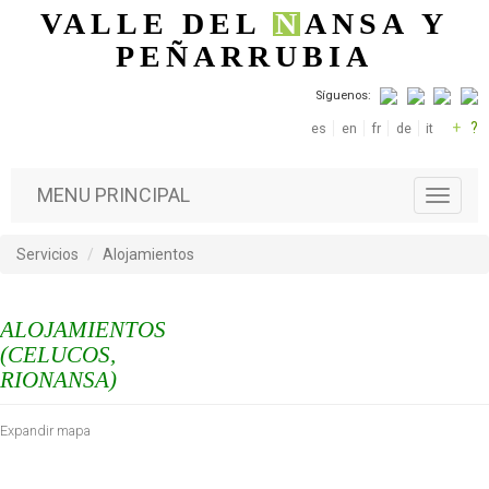
Pasar al contenido principal
VALLE DEL
N
ANSA
Y
PEÑARRUBIA
Síguenos:
+
?
es
en
fr
de
it
MENU PRINCIPAL
T
o
g
Servicios
Alojamientos
g
l
e
ALOJAMIENTOS
n
a
(CELUCOS,
v
RIONANSA)
i
g
Expandir mapa
a
t
i