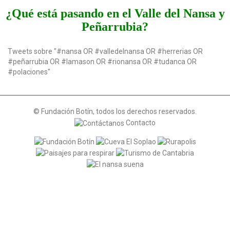
t
¿Qué está pasando en el Valle del Nansa y
i
Peñarrubia?
o
n
Tweets sobre "#nansa OR #valledelnansa OR #herrerias OR
#peñarrubia OR #lamason OR #rionansa OR #tudanca OR
#polaciones"
© Fundación Botín, todos los derechos reservados.
Contacto