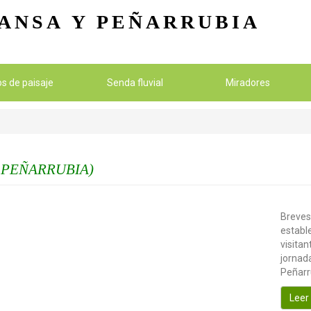
Pasar al contenido principal
ANSA
Y PEÑARRUBIA
ios de paisaje
Senda fluvial
Miradores
 PEÑARRUBIA)
Breves
establ
visitan
jornada
Peñarr
Leer