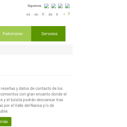
Síguenos:
+
?
es
en
fr
de
it
Patrimonio
Servicios
 reseñas y datos de contacto de los
ecimientos con gran encanto donde el
te y el turista podrán descansar tras
s por el Valle del Nansa y/o de
ubia.
 más