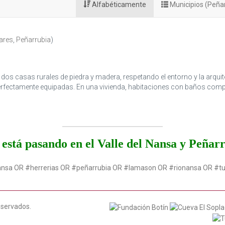
Alfabéticamente
Municipios (Peña
ares
,
Peñarrubia
)
os casas rurales de piedra y madera, respetando el entorno y la arqui
rfectamente equipadas. En una vivienda, habitaciones con baños compl
está pasando en el Valle del Nansa y Peñar
ansa OR #herrerias OR #peñarrubia OR #lamason OR #rionansa OR #t
eservados.