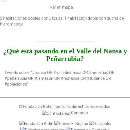
t
Ver en mapa
i
o
2 habitaciones dobles con Jacuzzi 1 habitación doble con ducha de
n
hidromasaje
¿Qué está pasando en el Valle del Nansa y
Peñarrubia?
Tweets sobre "#nansa OR #valledelnansa OR #herrerias OR
#peñarrubia OR #lamason OR #rionansa OR #tudanca OR
#polaciones"
© Fundación Botín, todos los derechos reservados.
Contacto