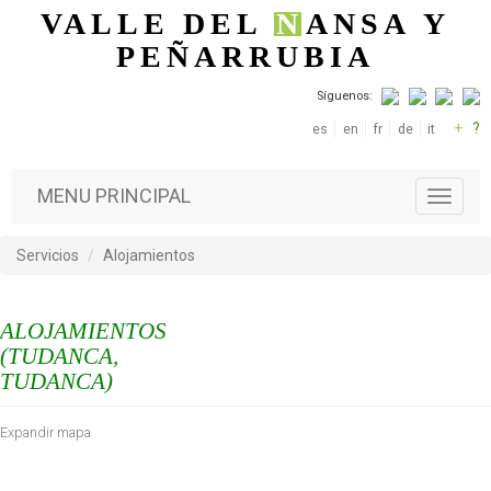
Pasar al contenido principal
VALLE DEL
N
ANSA
Y
PEÑARRUBIA
Síguenos:
+
?
es
en
fr
de
it
MENU PRINCIPAL
T
o
g
Servicios
Alojamientos
g
l
e
ALOJAMIENTOS
n
a
(TUDANCA,
v
TUDANCA)
i
g
Expandir mapa
a
t
i