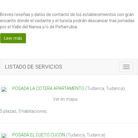
Breves reseñas y datos de contacto de los establecimientos con gran
encanto donde el visitante y el turista podrán descansar tras jornadas
por el Valle del Nansa y/o de Peñarrubia.
Leer más
LISTADO DE SERVICIOS
T
o
g
g
POSADA LA COTERA APARTAMENTO
(
Tudanca
,
Tudanca
)
l
e
Ver en mapa
n
a
5 plazas, 3 habitaciones.
v
i
g
POSADA EL CUETO CUCON
(
Tudanca
,
Tudanca
)
a