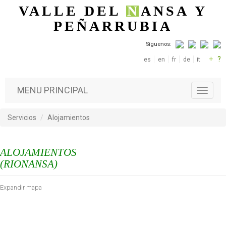
Pasar al contenido principal
VALLE DEL
N
ANSA
Y
PEÑARRUBIA
Síguenos:
+
?
es
en
fr
de
it
MENU PRINCIPAL
T
o
g
Servicios
Alojamientos
g
l
e
ALOJAMIENTOS
n
a
(RIONANSA)
v
i
Expandir mapa
g
a
t
i