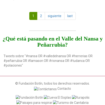
1
2
siguiente
last
¿Qué está pasando en el Valle del Nansa y
Peñarrubia?
Tweets sobre "#nansa OR #valledelnansa OR #herrerias OR
#peñarrubia OR #lamason OR #rionansa OR #tudanca OR
#polaciones"
© Fundación Botín, todos los derechos reservados.
Contacto