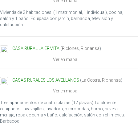
Ver en mapa
i
o
Vivienda de 2 habitaciones. (1 matrimonial, 1 individual), cocina,
n
salón y 1 baño. Equipada con jardín, barbacoa, televisión y
calefacción.
CASA RURAL LA ERMITA
(
Riclones
,
Rionansa
)
Ver en mapa
CASAS RURALES LOS AVELLANOS
(
La Cotera
,
Rionansa
)
Ver en mapa
Tres apartamentos de cuatro plazas (12 plazas) Totalmente
equipados: lavavajillas, lavadora, microondas, horno, nevera,
menaje, ropa de cama y baño, calefacción, salón con chimenea.
Barbacoa.