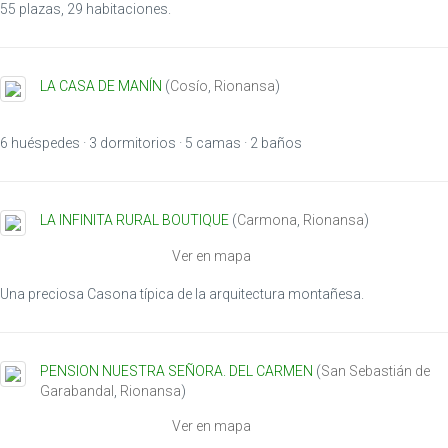
55 plazas, 29 habitaciones.
LA CASA DE MANÍN
(
Cosío
,
Rionansa
)
6 huéspedes · 3 dormitorios · 5 camas · 2 baños
LA INFINITA RURAL BOUTIQUE
(
Carmona
,
Rionansa
)
Ver en mapa
Una preciosa Casona típica de la arquitectura montañesa.
PENSION NUESTRA SEÑORA. DEL CARMEN
(
San Sebastián de
Garabandal
,
Rionansa
)
Ver en mapa