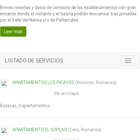
Breves reseñas y datos de contacto de los establecimientos con gran
encanto donde el visitante y el turista podrán descansar tras jornadas
por el Valle del Nansa y/o de Peñarrubia.
Leer más
LISTADO DE SERVICIOS
T
o
g
g
APARTAMENTOS LOS PICAYOS
(
Riclones
,
Rionansa
)
l
e
Ver en mapa
n
a
8 plazas, 4 apartamentos.
v
i
g
APARTAMENTO EL SOPLAO
(
Celis
,
Rionansa
)
a
t