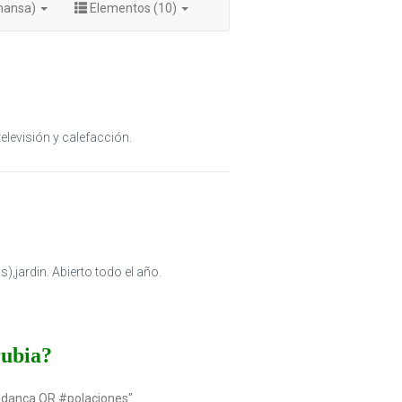
onansa)
Elementos (10)
televisión y calefacción.
,jardin. Abierto todo el año.
rubia?
udanca OR #polaciones"