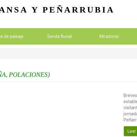
Pasar al contenido principal
ANSA
Y PEÑARRUBIA
ios de paisaje
Senda fluvial
Miradores
A, POLACIONES)
Breves
establ
visitan
jornada
Peñarr
Leer