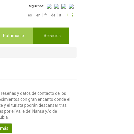
Síguenos:
+
?
es
en
fr
de
it
Patrimonio
Servicios
 reseñas y datos de contacto de los
ecimientos con gran encanto donde el
te y el turista podrán descansar tras
s por el Valle del Nansa y/o de
ubia.
 más