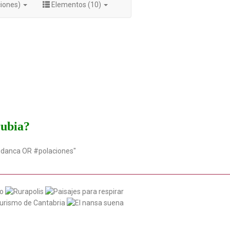
ciones)
Elementos (10)
rubia?
udanca OR #polaciones"