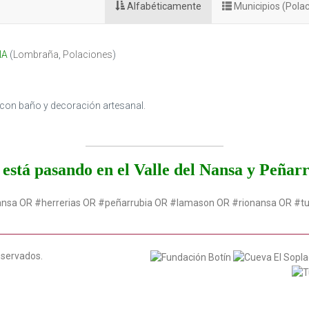
Alfabéticamente
Municipios (Pola
ÑA
(
Lombraña
,
Polaciones
)
s con baño y decoración artesanal.
está pasando en el Valle del Nansa y Peñar
ansa OR #herrerias OR #peñarrubia OR #lamason OR #rionansa OR #t
eservados.