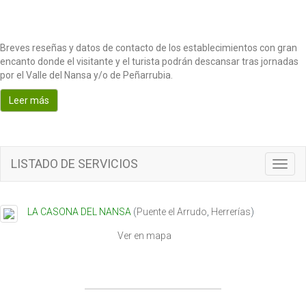
Breves reseñas y datos de contacto de los establecimientos con gran
encanto donde el visitante y el turista podrán descansar tras jornadas
por el Valle del Nansa y/o de Peñarrubia.
Leer más
LISTADO DE SERVICIOS
T
o
g
g
LA CASONA DEL NANSA
(
Puente el Arrudo
,
Herrerías
)
l
e
Ver en mapa
n
a
v
i
g