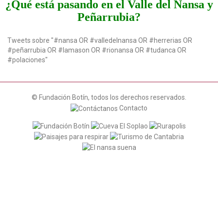
¿Qué está pasando en el Valle del Nansa y
a
Peñarrubia?
t
i
o
Tweets sobre "#nansa OR #valledelnansa OR #herrerias OR
n
#peñarrubia OR #lamason OR #rionansa OR #tudanca OR
#polaciones"
© Fundación Botín, todos los derechos reservados.
Contacto