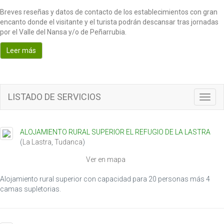
Breves reseñas y datos de contacto de los establecimientos con gran
encanto donde el visitante y el turista podrán descansar tras jornadas
por el Valle del Nansa y/o de Peñarrubia.
Leer más
LISTADO DE SERVICIOS
T
o
g
g
ALOJAMIENTO RURAL SUPERIOR EL REFUGIO DE LA LASTRA
l
(
La Lastra
,
Tudanca
)
e
n
Ver en mapa
a
v
Alojamiento rural superior con capacidad para 20 personas más 4
i
camas supletorias.
g
a
t