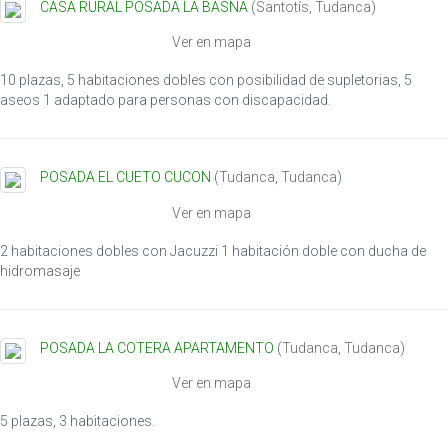
CASA RURAL POSADA LA BASNA
(
Santotís
,
Tudanca
)
i
o
Ver en mapa
n
10 plazas, 5 habitaciones dobles con posibilidad de supletorias, 5
aseos 1 adaptado para personas con discapacidad.
POSADA EL CUETO CUCON
(
Tudanca
,
Tudanca
)
Ver en mapa
2 habitaciones dobles con Jacuzzi 1 habitación doble con ducha de
hidromasaje
POSADA LA COTERA APARTAMENTO
(
Tudanca
,
Tudanca
)
Ver en mapa
5 plazas, 3 habitaciones.