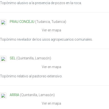
Topónimo alusivo a la presencia de pozos en la roca.
o
n
PRAU CONCEJU
(
Tudanca
,
Tudanca
)
Ver en mapa
Topónimo revelador de los usos agropecuarios comunales.
SEL
(
Quintanilla
,
Lamasón
)
Ver en mapa
Topónimo relativo al pastoreo extensivo.
ARRIA
(
Quintanilla
,
Lamasón
)
Ver en mapa