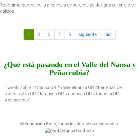
Topónimo que indica la presencia de surgencias de agua en terrenos
calizos.
1
2
3
4
5
siguiente
last
¿Qué está pasando en el Valle del Nansa y
Peñarrubia?
Tweets sobre "#nansa OR #valledelnansa OR #herrerias OR
#peñarrubia OR #lamason OR #rionansa OR #tudanca OR
#polaciones"
© Fundación Botín, todos los derechos reservados.
Contacto