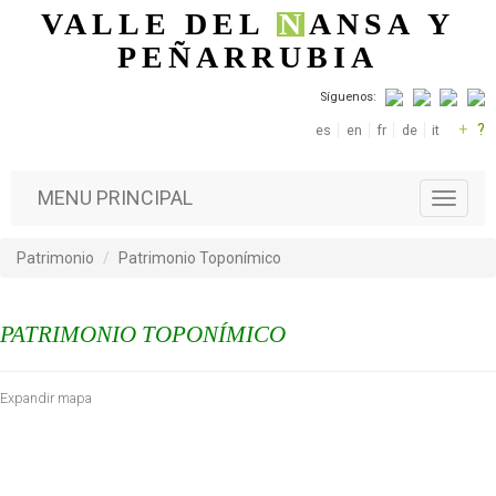
Pasar al contenido principal
VALLE DEL
N
ANSA
Y
PEÑARRUBIA
Síguenos:
+
?
es
en
fr
de
it
MENU PRINCIPAL
T
o
g
Patrimonio
Patrimonio Toponímico
g
l
e
PATRIMONIO TOPONÍMICO
n
a
v
Expandir mapa
i
g
a
t
i