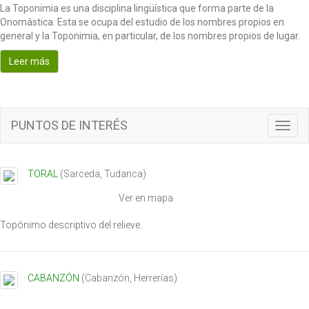
La Toponimia es una disciplina lingüística que forma parte de la
Onomástica. Esta se ocupa del estudio de los nombres propios en
general y la Toponimia, en particular, de los nombres propios de lugar.
Leer más
PUNTOS DE INTERÉS
T
o
g
g
TORAL
(
Sarceda
,
Tudanca
)
l
e
Ver en mapa
n
a
Topónimo descriptivo del relieve.
v
i
g
CABANZÓN
(
Cabanzón
,
Herrerías
)
a
t
i