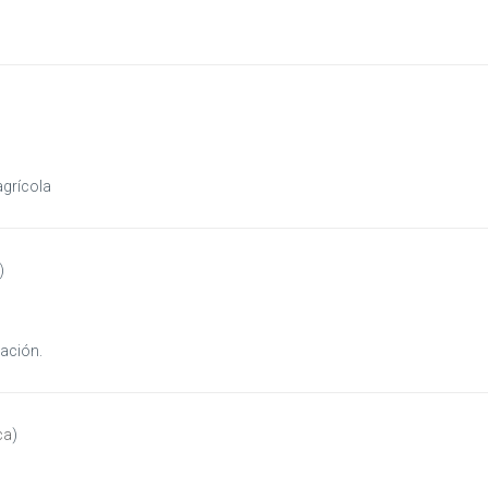
agrícola
)
ación.
ca
)