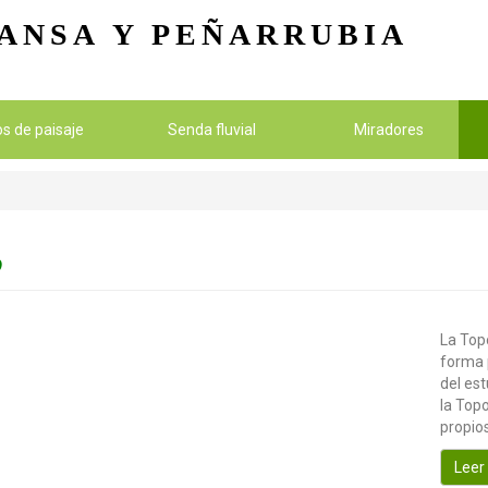
Pasar al contenido principal
ANSA
Y PEÑARRUBIA
ios de paisaje
Senda fluvial
Miradores
O
La Topo
forma 
del es
la Topo
propios
Leer