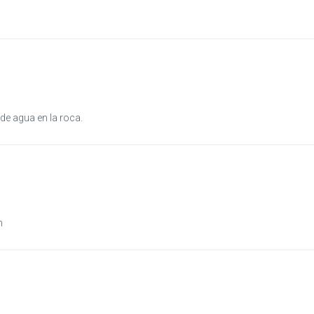
.
e agua en la roca.
n