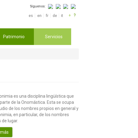
Síguenos:
+
?
es
en
fr
de
it
Patrimonio
Servicios
nimia es una disciplina lingüística que
parte de la Onomástica. Esta se ocupa
tudio de los nombres propios en general y
nimia, en particular, de los nombres
 de lugar.
 más