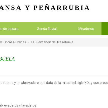
Pasar al contenido principal
ANSA
Y PEÑARRUBIA
ios de paisaje
Senda fluvial
Miradores
 de Obras Públicas
El Fuentañón de Tresabuela
ABUELA
a fuente y un abrevadero que data de la mitad del siglo XIX, y que pro
abrevaderos y lavaderos