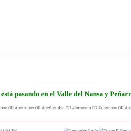
está pasando en el Valle del Nansa y Peñar
ansa OR #herrerias OR #peñarrubia OR #lamason OR #rionansa OR #t
eservados.