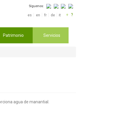
Síguenos:
+
?
es
en
fr
de
it
Patrimonio
Servicios
porciona agua de manantial.