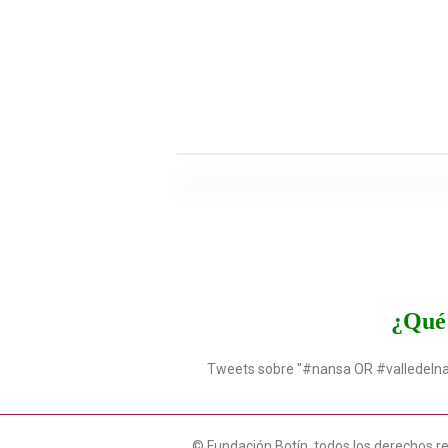
¿Qué 
Tweets sobre "#nansa OR #valledeln
© Fundación Botín, todos los derechos r