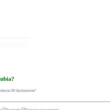
rubia?
udanca OR #polaciones"