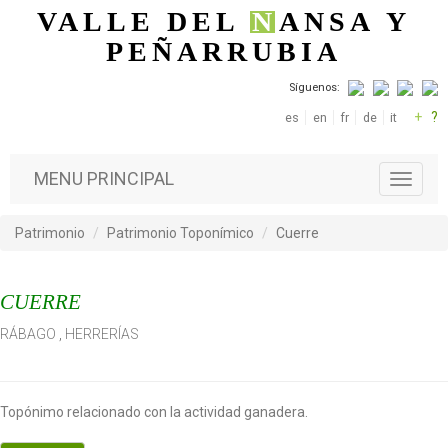
Pasar al contenido principal
VALLE DEL
N
ANSA
Y
PEÑARRUBIA
Síguenos:
+
?
es
en
fr
de
it
MENU PRINCIPAL
T
o
g
Patrimonio
Patrimonio Toponímico
Cuerre
g
l
e
CUERRE
n
a
RÁBAGO
,
HERRERÍAS
v
i
g
a
Topónimo relacionado con la actividad ganadera.
t
i