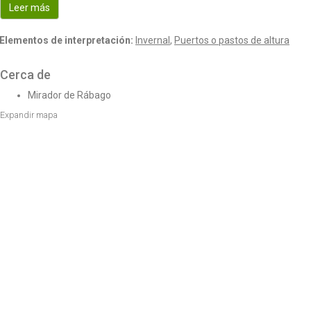
Leer más
o
n
Elementos de interpretación:
Invernal
,
Puertos o pastos de altura
Cerca de
Mirador de Rábago
Expandir mapa