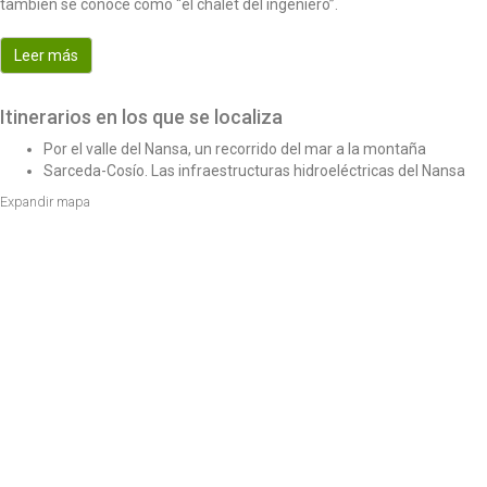
también se conoce como “el chalet del ingeniero”.
o
n
Leer más
Itinerarios en los que se localiza
Por el valle del Nansa, un recorrido del mar a la montaña
Sarceda-Cosío. Las infraestructuras hidroeléctricas del Nansa
Expandir mapa