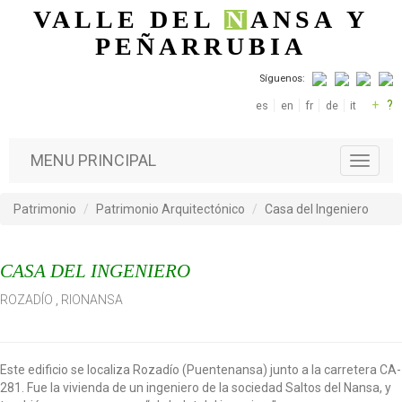
Pasar al contenido principal
VALLE DEL
N
ANSA
Y
PEÑARRUBIA
Síguenos:
+
?
es
en
fr
de
it
MENU PRINCIPAL
T
o
g
Patrimonio
Patrimonio Arquitectónico
Casa del Ingeniero
g
l
e
CASA DEL INGENIERO
n
a
ROZADÍO
,
RIONANSA
v
i
g
a
Este edificio se localiza Rozadío (Puentenansa) junto a la carretera CA-
t
281. Fue la vivienda de un ingeniero de la sociedad Saltos del Nansa, y
i