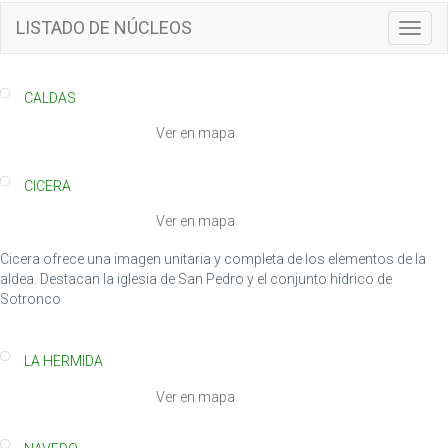
LISTADO DE NÚCLEOS
T
o
g
g
CALDAS
l
e
Ver en mapa
n
a
CICERA
v
i
Ver en mapa
g
a
Cicera ofrece una imagen unitaria y completa de los elementos de la
t
aldea. Destacan la iglesia de San Pedro y el conjunto hídrico de
i
Sotronco
o
n
LA HERMIDA
Ver en mapa