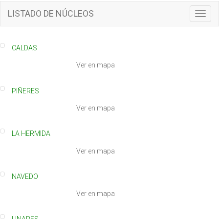
LISTADO DE NÚCLEOS
T
o
g
g
CALDAS
l
e
Ver en mapa
n
a
PIÑERES
v
i
Ver en mapa
g
a
t
LA HERMIDA
i
Ver en mapa
o
n
NAVEDO
Ver en mapa