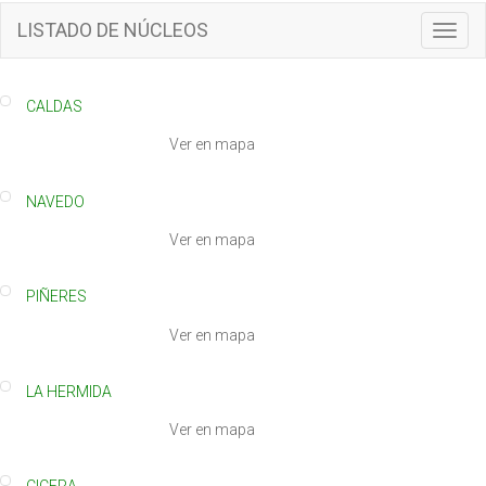
LISTADO DE NÚCLEOS
T
o
g
g
CALDAS
l
e
Ver en mapa
n
a
NAVEDO
v
i
Ver en mapa
g
a
t
PIÑERES
i
Ver en mapa
o
n
LA HERMIDA
Ver en mapa